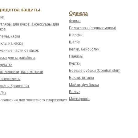
редства защиты
Одежда
ки
Форма
тляры для очков, аксессуары для
Балаклавы (подшлемники)
ков
Шарфы
емы, каски
Шапки
хлы на каски
Кепки, бейсболки
енные части от касок
Панамы
ски для страйкбола
Куртки
рчатки
Боевые рубахи (Combat shirt)
коленники, налокотники
Брюки, штаны
ронежилеты
Майки, футболки
акеты бронеплит
Белье
АПы
Маскировка
полнения для защитного снаряжения