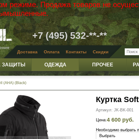
вом режиме. Продажа товаров не осущес
 вымышленные.
+7 (495) 532-**-**
жения
Доставка
Оплата
Контакты
Скидки
А ЗАЩИТЫ
ОДЕЖДА
ПРОЧЕЕ
Р
ll (АНА) (Black)
Куртка Soft
Артикул: JK-BK-001
4 600 руб.
Цена:
Необходимо выбрать 