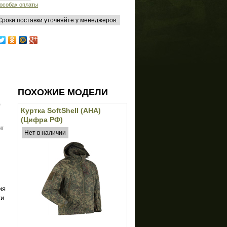
особах оплаты
 Сроки поставки уточняйте у менеджеров.
ПОХОЖИЕ МОДЕЛИ
в
Куртка SoftShell (АНА)
(Цифра РФ)
ет
Нет в наличии
ия
ки