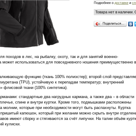
Подробнее о
доставке
и
сп
Товара нет в наличии.
Поделиться…
ля походов в лес, на рыбалку, охоту, так и для занятий военно-
ка может использоваться для повседневного ношения преимущественно 
талкивающую функцию (ткань 100% полиэстер); второй слой представля
иуретана (TPU), устойчивую к перепадам температур; внутренний
 флисовой ткани (100% синтетика).
манами: стандартные два нагрудных кармана, а также два – в области
дплечье, спине и внутри куртки. Кроме того, подмышками расположены
 молнии, которые при необходимости могут быть распахнуты. Куртка
 пришитый капюшон, который при желании можно скрыть внутри отделен
вов имеют сборку и стягиваются за счёт липучки. На талии объём курт
й кулиски.