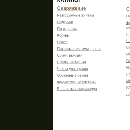
КАТАЛОГ
Снаряжение
С
Разгрузочные жилеты
Оч
Подсумки
Фу
оч
Платформы
Шл
Кобуры
Че
Пояса
См
Питьевые системы, фляги
Ма
Сумки, рюкзаки
Пе
Спальные мешки
На
Чехлы для оружия
Б
Оружейные ремни
М
Камуфляжные системы
К
Браслеты из паракорда
До