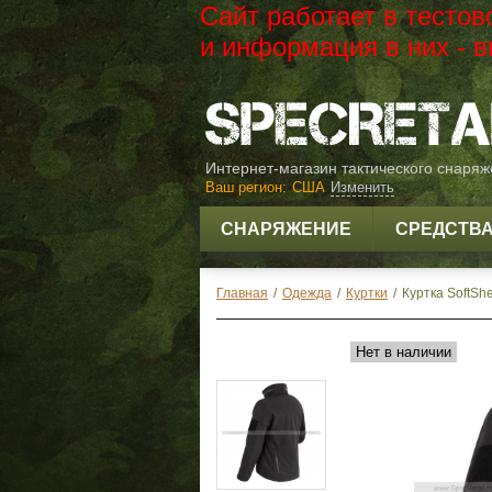
Сайт работает в тесто
и информация в них -
Интернет-магазин тактического снаря
Ваш регион:
США
Изменить
СНАРЯЖЕНИЕ
СРЕДСТВ
Главная
/
Одежда
/
Куртки
/
Куртка SoftShe
Нет в наличии