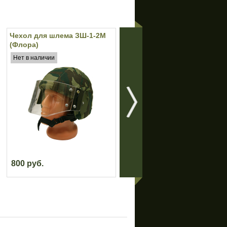
Чехол для шлема ЗШ-1-2М
Защитная маска из 2-х
(Флора)
частей (Olive)
Нет в наличии
Нет в наличии
800 руб.
572 руб.