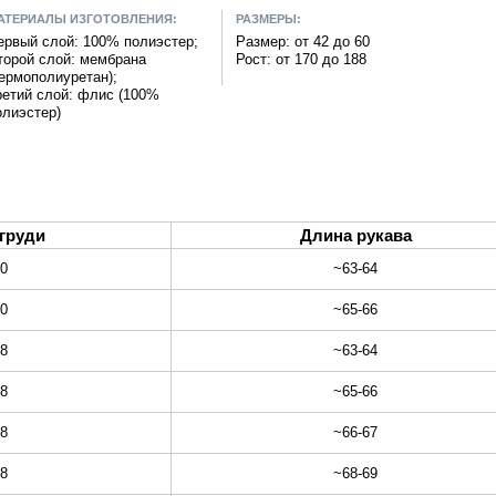
АТЕРИАЛЫ ИЗГОТОВЛЕНИЯ:
РАЗМЕРЫ:
ервый слой: 100% полиэстер;
Размер: от 42 до 60
торой слой: мембрана
Рост: от 170 до 188
термополиуретан);
ретий слой: флис (100%
олиэстер)
груди
Длина рукава
90
~63-64
90
~65-66
98
~63-64
98
~65-66
98
~66-67
98
~68-69