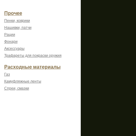
Прочее
Пенки, коврики
Нашивки, патчи
Рации
Фонари
Аксессуары
Трафареты для покраски оружия
Расходные материалы
Газ
Камуфляжные ленты
Спреи, смазки