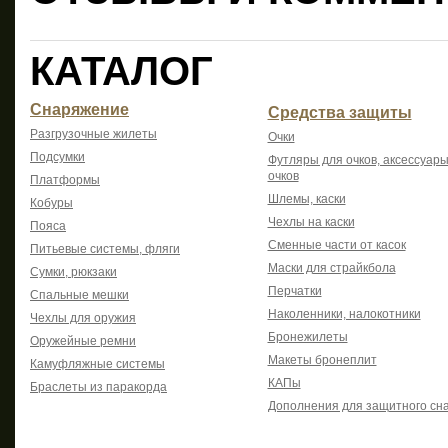
КАТАЛОГ
Снаряжение
Средства защиты
Разгрузочные жилеты
Очки
Подсумки
Футляры для очков, аксессуары
очков
Платформы
Шлемы, каски
Кобуры
Чехлы на каски
Пояса
Сменные части от касок
Питьевые системы, фляги
Маски для страйкбола
Сумки, рюкзаки
Перчатки
Спальные мешки
Наколенники, налокотники
Чехлы для оружия
Бронежилеты
Оружейные ремни
Макеты бронеплит
Камуфляжные системы
КАПы
Браслеты из паракорда
Дополнения для защитного сн