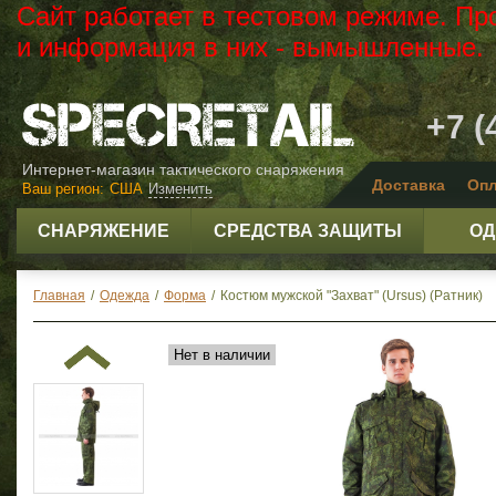
Сайт работает в тестовом режиме. Пр
и информация в них - вымышленные.
+7 (
Интернет-магазин тактического снаряжения
Доставка
Опл
Ваш регион:
США
Изменить
СНАРЯЖЕНИЕ
СРЕДСТВА ЗАЩИТЫ
ОД
Главная
/
Одежда
/
Форма
/
Костюм мужской "Захват" (Ursus) (Ратник)
Нет в наличии