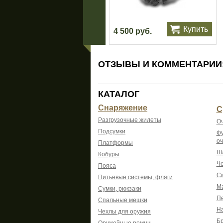
Купить
4 500 руб.
ОТЗЫВЫ И КОММЕНТАРИИ
КАТАЛОГ
Снаряжение
С
Разгрузочные жилеты
Оч
Подсумки
Фу
оч
Платформы
Шл
Кобуры
Че
Пояса
См
Питьевые системы, фляги
Ма
Сумки, рюкзаки
Пе
Спальные мешки
На
Чехлы для оружия
Б