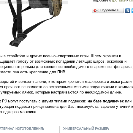
Подробнее о
доставке
и
сп
Поделиться…
–
 в страйкбол и другие военно
спортивные игры. Шлем окрашен в
ащищает голову от возможных попаданий летящих шаров, осколков и
пециальные рельсы для крепления необходимого снаряжения: фонарика,
бласти лба есть крепление для ПНВ.
–
верстий и велкро
панели, к которым крепится маскировка и знаки разли
из прочного пенопласта со встроенными мягкими подушечками в комплек
гулируемых лямок, которые настраиваются по необходимой длине.
 PJ могут поступать
с двумя типами подвесов
:
на базе подушечек
или
гурация подвеса принципиальна для Вас, пожалуйста, заранее уточняйт
енеджеров магазина.
АТЕРИАЛ ИЗГОТОВЛЕНИЯ:
УНИВЕРСАЛЬНЫЙ РАЗМЕР: