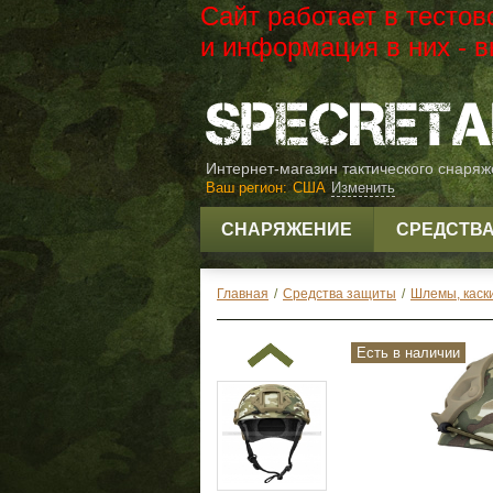
Сайт работает в тесто
и информация в них -
Интернет-магазин тактического снаря
Ваш регион:
США
Изменить
СНАРЯЖЕНИЕ
СРЕДСТВ
Главная
/
Средства защиты
/
Шлемы, каск
Есть в наличии