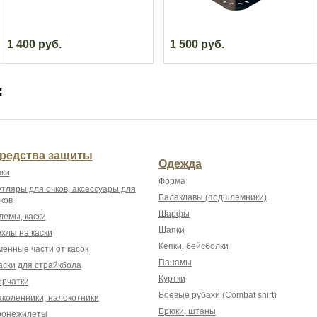
1 400 руб.
1 500 руб.
:
редства защиты
Одежда
ки
Форма
тляры для очков, аксессуары для
Балаклавы (подшлемники)
ков
Шарфы
емы, каски
Шапки
хлы на каски
Кепки, бейсболки
енные части от касок
Панамы
ски для страйкбола
Куртки
рчатки
Боевые рубахи (Combat shirt)
коленники, налокотники
Брюки, штаны
ронежилеты