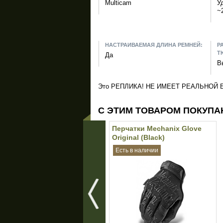
Multicam
У
~
НАСТРАИВАЕМАЯ ДЛИНА РЕМНЕЙ:
Р
Т
Да
В
Это РЕПЛИКА! НЕ ИМЕЕТ РЕАЛЬНОЙ
С ЭТИМ ТОВАРОМ ПОКУПА
Перчатки Mechanix Glove
Original (Black)
Есть в наличии