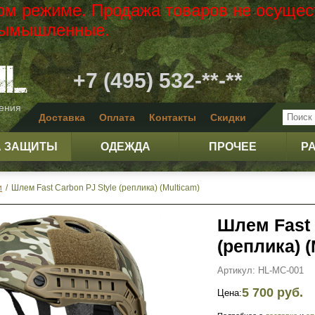
вом режиме. Продажа товаров не осущес
 вымышленные.
+7 (495) 532-**-**
жения
Доставка
Оплата
Контакты
Скидки
А ЗАЩИТЫ
ОДЕЖДА
ПРОЧЕЕ
Р
и
/
Шлем Fast Carbon PJ Style (реплика) (Multicam)
Шлем Fast 
(реплика) (
Артикул: HL-MC-001
5 700 руб.
Цена: