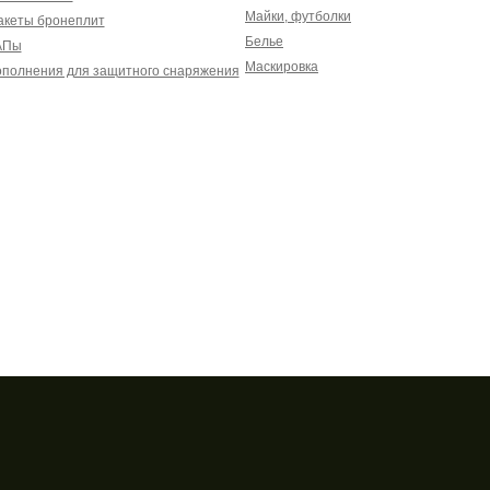
Майки, футболки
акеты бронеплит
Белье
АПы
Маскировка
полнения для защитного снаряжения
ла
Личный кабинет
Способы опла
ая оферта
Вход/Регистрация