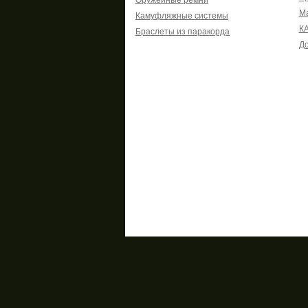
Оружейные ремни
М
Камуфляжные системы
К
Браслеты из паракорда
До
Информация
Прави
О магазине
Публичн