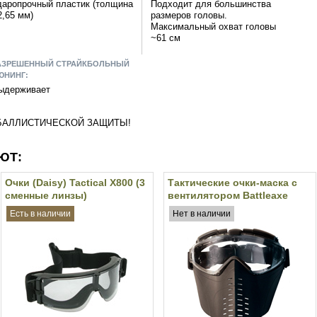
даропрочный пластик (толщина
Подходит для большинства
2,65 мм)
размеров головы.
Максимальный охват головы
~61 см
АЗРЕШЕННЫЙ СТРАЙКБОЛЬНЫЙ
ЮНИНГ:
ыдерживает
 БАЛЛИСТИЧЕСКОЙ ЗАЩИТЫ!
ЮТ:
Очки (Daisy) Tactical X800 (3
Тактические очки-маска с
сменные линзы)
вентилятором Battleaxe
(Black)
Есть в наличии
Нет в наличии