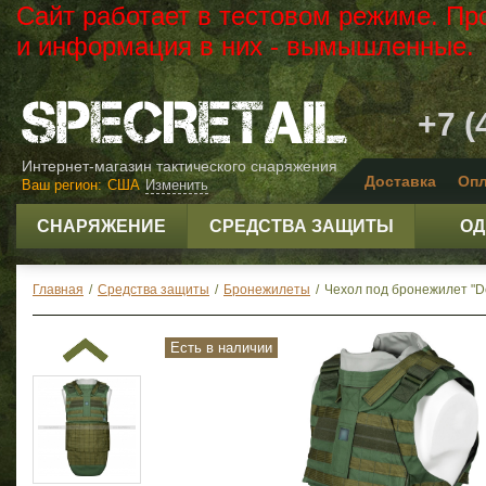
Сайт работает в тестовом режиме. Пр
и информация в них - вымышленные.
+7 (
Интернет-магазин тактического снаряжения
Доставка
Опл
Ваш регион:
США
Изменить
СНАРЯЖЕНИЕ
СРЕДСТВА ЗАЩИТЫ
ОД
Главная
/
Средства защиты
/
Бронежилеты
/
Чехол под бронежилет "De
Есть в наличии