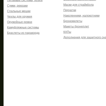
Питьевые системы, фляги
Маски для страйкбола
Сумки, рюкзаки
Перчатки
Спальные мешки
Наколенники, налокотники
Чехлы для оружия
Бронежилеты
Оружейные ремни
Макеты бронеплит
Камуфляжные системы
КАПы
Браслеты из паракорда
Дополнения для защитного сн