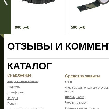
900 руб.
500 руб.
ОТЗЫВЫ И КОММЕН
КАТАЛОГ
Снаряжение
Средства защиты
Разгрузочные жилеты
Очки
Подсумки
Футляры для очков, аксессуары
очков
Платформы
Шлемы, каски
Кобуры
Чехлы на каски
Пояса
Сменные части от касок