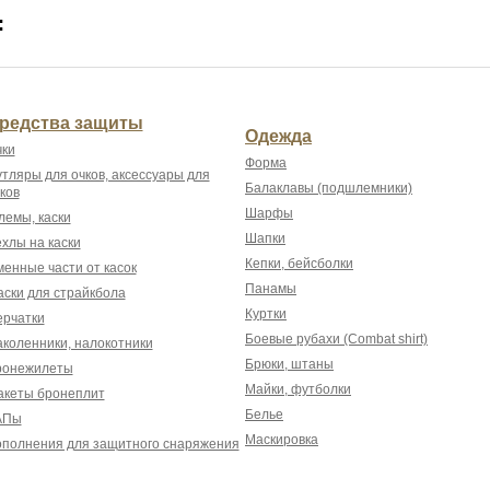
:
редства защиты
Одежда
ки
Форма
тляры для очков, аксессуары для
Балаклавы (подшлемники)
ков
Шарфы
емы, каски
Шапки
хлы на каски
Кепки, бейсболки
енные части от касок
Панамы
ски для страйкбола
Куртки
рчатки
Боевые рубахи (Combat shirt)
коленники, налокотники
Брюки, штаны
ронежилеты
Майки, футболки
акеты бронеплит
Белье
АПы
Маскировка
полнения для защитного снаряжения