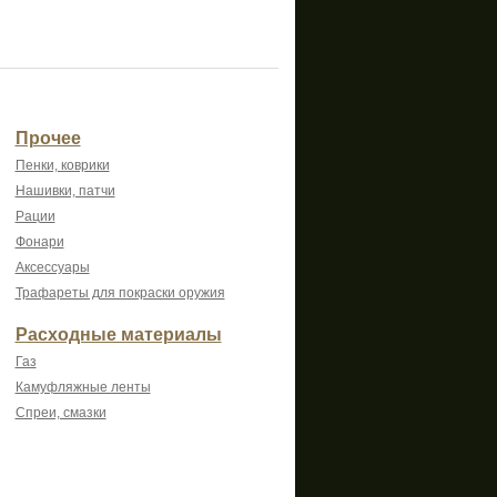
Прочее
Пенки, коврики
Нашивки, патчи
Рации
Фонари
Аксессуары
Трафареты для покраски оружия
Расходные материалы
Газ
Камуфляжные ленты
Спреи, смазки