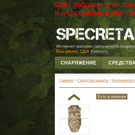
Сайт работает в тесто
и информация в них -
Интернет-магазин тактического снаря
Ваш регион:
США
Изменить
СНАРЯЖЕНИЕ
СРЕДСТВ
Главная
/
Средства защиты
/
Бронежилет
Есть в наличии