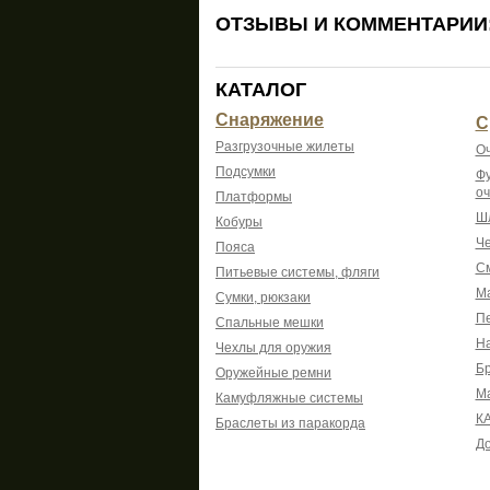
ОТЗЫВЫ И КОММЕНТАРИИ
КАТАЛОГ
Снаряжение
С
Разгрузочные жилеты
Оч
Подсумки
Фу
оч
Платформы
Шл
Кобуры
Че
Пояса
См
Питьевые системы, фляги
Ма
Сумки, рюкзаки
Пе
Спальные мешки
На
Чехлы для оружия
Б
Оружейные ремни
М
Камуфляжные системы
К
Браслеты из паракорда
До