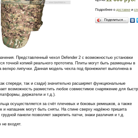
Подробнее о
доставке
и
сп
Поделиться…
ачения. Представленный чехол Defender 2 с возможностью установки
я точной копией реального прототипа. Плиты могут быть размещены в
а велкро липучки. Данная модель чехла под бронежилет выполнена в
ак спереди, так и сзади) значительно расширяет функциональные
чает возможность разместить любое совместимое снаряжение для быстр
латформы, держатели и т.д.).
льца осуществляется за счёт плечевых и боковых ремешков, а также
к и напашник могут быть сняты. На спине сверху надёжно пришита
грудной панели позволяет закрепить патчи, знаки различия и т.д.
 не входят.