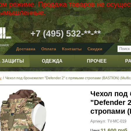
вом режиме. Продажа товаров не осущес
 вымышленные.
+7 (495) 532-**-**
жения
Доставка
Оплата
Контакты
Скидки
А ЗАЩИТЫ
ОДЕЖДА
ПРОЧЕЕ
Р
ы
/
Чехол под бронежилет "Defender 2" c прямыми стропами (BASTION) (Multi
Чехол под
"Defender 
стропами (
Артикул: TV-MC-019
11 600 руб.
Цена: