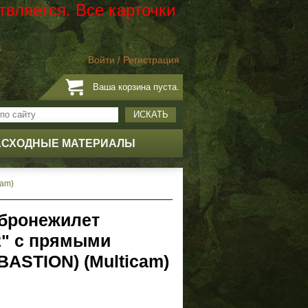
твляется. Все карточки
Войти
/
Регистрация
Ваша корзина пуста.
ИСКАТЬ
АСХОДНЫЕ МАТЕРИАЛЫ
cam)
 бронежилет
2" c прямыми
BASTION) (Multicam)