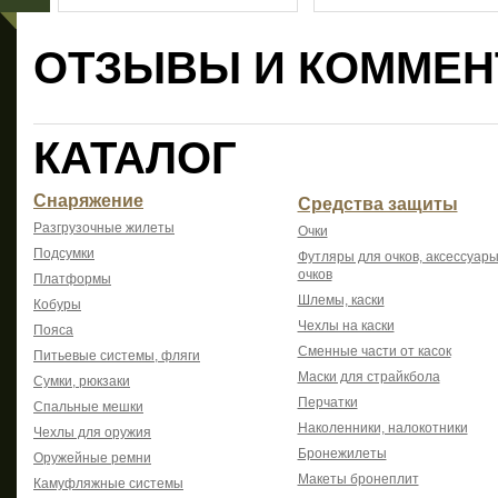
ОТЗЫВЫ И КОММЕН
КАТАЛОГ
Снаряжение
Средства защиты
Разгрузочные жилеты
Очки
Подсумки
Футляры для очков, аксессуары
очков
Платформы
Шлемы, каски
Кобуры
Чехлы на каски
Пояса
Сменные части от касок
Питьевые системы, фляги
Маски для страйкбола
Сумки, рюкзаки
Перчатки
Спальные мешки
Наколенники, налокотники
Чехлы для оружия
Бронежилеты
Оружейные ремни
Макеты бронеплит
Камуфляжные системы