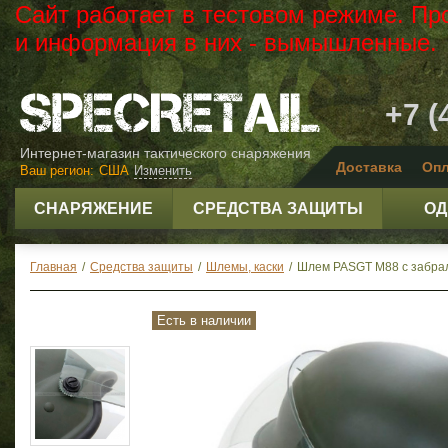
Сайт работает в тестовом режиме. Пр
и информация в них - вымышленные.
+7 (
Интернет-магазин тактического снаряжения
Доставка
Опл
Ваш регион:
США
Изменить
СНАРЯЖЕНИЕ
СРЕДСТВА ЗАЩИТЫ
ОД
Главная
/
Средства защиты
/
Шлемы, каски
/
Шлем PASGT М88 с забрало
Есть в наличии