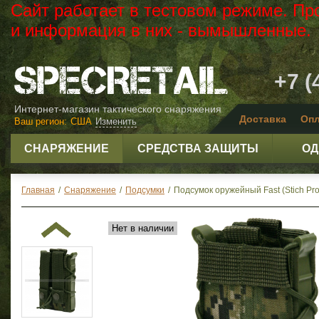
Сайт работает в тестовом режиме. Пр
и информация в них - вымышленные.
+7 (
Интернет-магазин тактического снаряжения
Доставка
Опл
Ваш регион:
США
Изменить
СНАРЯЖЕНИЕ
СРЕДСТВА ЗАЩИТЫ
ОД
Главная
/
Снаряжение
/
Подсумки
/
Подсумок оружейный Fast (Stich Prof
Нет в наличии