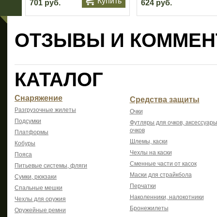
Купить
701 руб.
624 руб.
ОТЗЫВЫ И КОММЕН
КАТАЛОГ
Снаряжение
Средства защиты
Разгрузочные жилеты
Очки
Подсумки
Футляры для очков, аксессуары
очков
Платформы
Шлемы, каски
Кобуры
Чехлы на каски
Пояса
Сменные части от касок
Питьевые системы, фляги
Маски для страйкбола
Сумки, рюкзаки
Перчатки
Спальные мешки
Наколенники, налокотники
Чехлы для оружия
Бронежилеты
Оружейные ремни