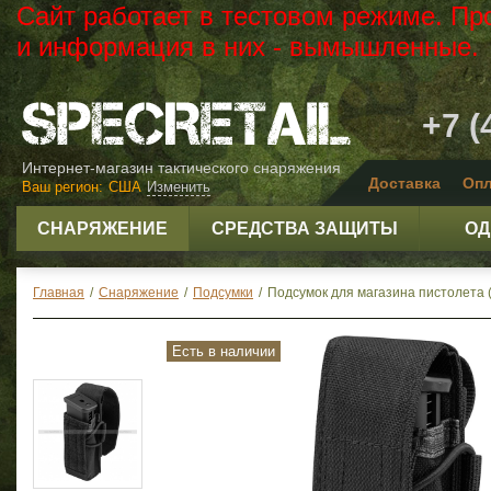
Сайт работает в тестовом режиме. Пр
и информация в них - вымышленные.
+7 (
Интернет-магазин тактического снаряжения
Доставка
Опл
Ваш регион:
США
Изменить
СНАРЯЖЕНИЕ
СРЕДСТВА ЗАЩИТЫ
ОД
Главная
/
Снаряжение
/
Подсумки
/
Подсумок для магазина пистолета 
Есть в наличии