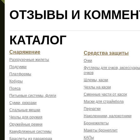
ОТЗЫВЫ И КОММЕН
КАТАЛОГ
Снаряжение
Средства защиты
Разгрузочные жилеты
Очки
Подсумки
Футляры для очков, аксессуары
очков
Платформы
Шлемы, каски
Кобуры
Чехлы на каски
Пояса
Сменные части от касок
Питьевые системы, фляги
Маски для страйкбола
Сумки, рюкзаки
Перчатки
Спальные мешки
Наколенники, налокотники
Чехлы для оружия
Бронежилеты
Оружейные ремни
Макеты бронеплит
Камуфляжные системы
КАПы
Браслеты из паракорда