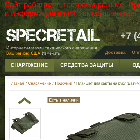
Сайт работает в тестовом режиме. Пр
и информация в них - вымышленные.
+7 (
Интернет-магазин тактического снаряжения
Доставка
Опл
Ваш регион:
США
Изменить
СНАРЯЖЕНИЕ
СРЕДСТВА ЗАЩИТЫ
ОД
Главная
/
Снаряжение
/
Подсумки
/
Планшет для карты на руку (East-Mili
Есть в наличии