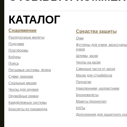
КАТАЛОГ
Снаряжение
Средства защиты
Разгрузочные жилеты
Очки
Подсумки
Футляры для очков, аксессуары
очков
Платформы
Шлемы, каски
Кобуры
Чехлы на каски
Пояса
Сменные части от касок
Питьевые системы, фляги
Маски для страйкбола
Сумки, рюкзаки
Перчатки
Спальные мешки
Наколенники, налокотники
Чехлы для оружия
Бронежилеты
Оружейные ремни
Макеты бронеплит
Камуфляжные системы
КАПы
Браслеты из паракорда
Дополнения для защитного сн