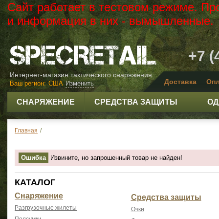
Сайт работает в тестовом режиме. Пр
и информация в них - вымышленные.
+7 (
Интернет-магазин тактического снаряжения
Доставка
Опл
Ваш регион:
США
Изменить
СНАРЯЖЕНИЕ
СРЕДСТВА ЗАЩИТЫ
ОД
Главная
/
Ошибка
Извините, но запрошенный товар не найден!
КАТАЛОГ
Снаряжение
Средства защиты
Разгрузочные жилеты
Очки