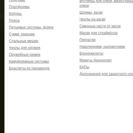
Подсумки
Футляры для очков, аксессуары
очков
Платформы
Шлемы, каски
Кобуры
Чехлы на каски
Пояса
Сменные части от касок
Питьевые системы, фляги
Маски для страйкбола
Сумки, рюкзаки
Перчатки
Спальные мешки
Наколенники, налокотники
Чехлы для оружия
Бронежилеты
Оружейные ремни
Макеты бронеплит
Камуфляжные системы
КАПы
Браслеты из паракорда
Дополнения для защитного сн