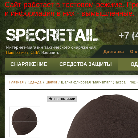
Сайт работает в тестовом режиме. Пр
и информация в них - вымышленные.
+7 (
Интернет-магазин тактического снаряжения
Доставка
Опл
Ваш регион:
США
Изменить
СНАРЯЖЕНИЕ
СРЕДСТВА ЗАЩИТЫ
ОД
Главная
/
Одежда
/
Шапки
/
Шапка флисовая "Marksman" (Tactical Frog) 
Нет в наличии