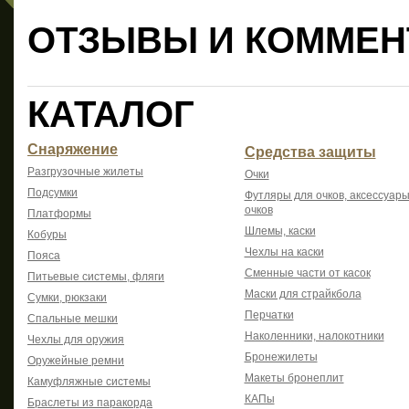
ОТЗЫВЫ И КОММЕН
КАТАЛОГ
Снаряжение
Средства защиты
Разгрузочные жилеты
Очки
Подсумки
Футляры для очков, аксессуары
очков
Платформы
Шлемы, каски
Кобуры
Чехлы на каски
Пояса
Сменные части от касок
Питьевые системы, фляги
Маски для страйкбола
Сумки, рюкзаки
Перчатки
Спальные мешки
Наколенники, налокотники
Чехлы для оружия
Бронежилеты
Оружейные ремни
Макеты бронеплит
Камуфляжные системы
КАПы
Браслеты из паракорда