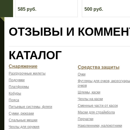
585 руб.
500 руб.
ОТЗЫВЫ И КОММЕН
КАТАЛОГ
Снаряжение
Средства защиты
Разгрузочные жилеты
Очки
Подсумки
Футляры для очков, аксессуары
очков
Платформы
Шлемы, каски
Кобуры
Чехлы на каски
Пояса
Сменные части от касок
Питьевые системы, фляги
Маски для страйкбола
Сумки, рюкзаки
Перчатки
Спальные мешки
Наколенники, налокотники
Чехлы для оружия