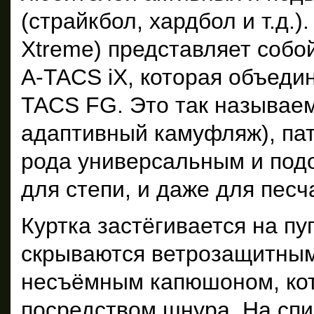
(страйкбол, хардбол и т.д.)
Xtreme) представляет собо
A-TACS iX, которая объедин
TACS FG. Это так называе
адаптивный камуфляж), пат
рода универсальным и подо
для степи, и даже для пес
Куртка застёгивается на пу
скрываются ветрозащитным
несъёмным капюшоном, кот
посредством шнура. На спи