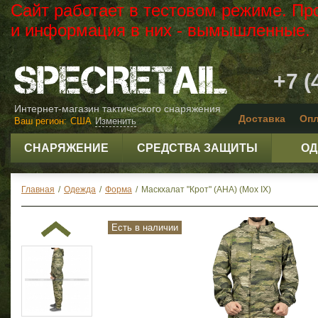
Сайт работает в тестовом режиме. Пр
и информация в них - вымышленные.
+7 (
Интернет-магазин тактического снаряжения
Доставка
Опл
Ваш регион:
США
Изменить
СНАРЯЖЕНИЕ
СРЕДСТВА ЗАЩИТЫ
ОД
Главная
/
Одежда
/
Форма
/
Маскхалат "Крот" (АНА) (Мох IX)
Есть в наличии