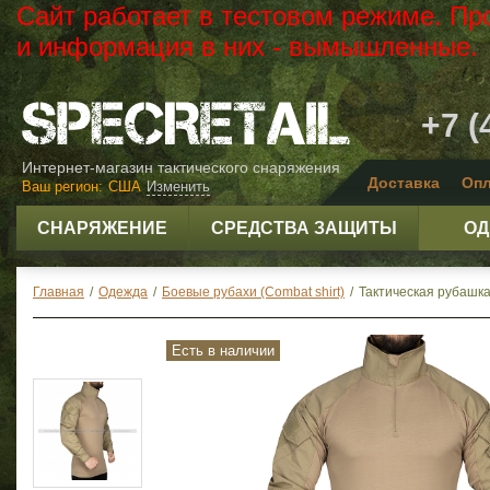
Сайт работает в тестовом режиме. Пр
и информация в них - вымышленные.
+7 (
Интернет-магазин тактического снаряжения
Доставка
Опл
Ваш регион:
США
Изменить
СНАРЯЖЕНИЕ
СРЕДСТВА ЗАЩИТЫ
ОД
Главная
/
Одежда
/
Боевые рубахи (Combat shirt)
/
Тактическая рубашка 
Есть в наличии