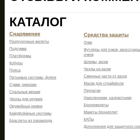
КАТАЛОГ
Снаряжение
Средства защиты
Разгрузочные жилеты
Очки
Подсумки
Футляры для очков, аксессуары
очков
Платформы
Шлемы, каски
Кобуры
Чехлы на каски
Пояса
Сменные части от касок
Питьевые системы, фляги
Маски для страйкбола
Сумки, рюкзаки
Перчатки
Спальные мешки
Наколенники, налокотники
Чехлы для оружия
Бронежилеты
Оружейные ремни
Макеты бронеплит
Камуфляжные системы
КАПы
Браслеты из паракорда
Дополнения для защитного сн