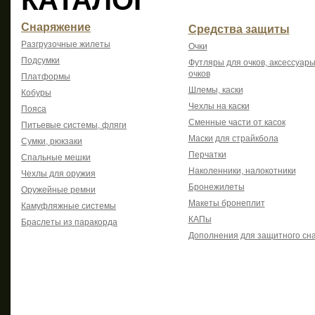
КАТАЛОГ
Снаряжение
Средства защиты
Разгрузочные жилеты
Очки
Подсумки
Футляры для очков, аксессуары
очков
Платформы
Шлемы, каски
Кобуры
Чехлы на каски
Пояса
Сменные части от касок
Питьевые системы, фляги
Маски для страйкбола
Сумки, рюкзаки
Перчатки
Спальные мешки
Наколенники, налокотники
Чехлы для оружия
Бронежилеты
Оружейные ремни
Макеты бронеплит
Камуфляжные системы
КАПы
Браслеты из паракорда
Дополнения для защитного сн