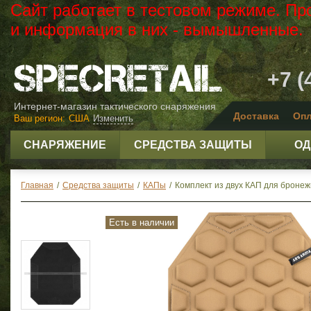
Сайт работает в тестовом режиме. Пр
и информация в них - вымышленные.
+7 (
Интернет-магазин тактического снаряжения
Доставка
Опл
Ваш регион:
США
Изменить
СНАРЯЖЕНИЕ
СРЕДСТВА ЗАЩИТЫ
ОД
Главная
/
Средства защиты
/
КАПы
/
Комплект из двух КАП для бронежи
Есть в наличии