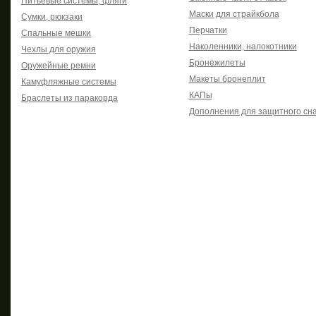
Питьевые системы, фляги
Маски для страйкбола
Сумки, рюкзаки
Перчатки
Спальные мешки
Наколенники, налокотники
Чехлы для оружия
Бронежилеты
Оружейные ремни
Макеты бронеплит
Камуфляжные системы
КАПы
Браслеты из паракорда
Дополнения для защитного сн