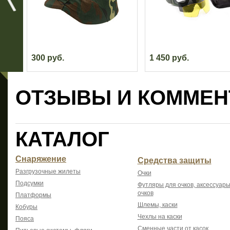
300 руб.
1 450 руб.
ОТЗЫВЫ И КОММЕН
КАТАЛОГ
Снаряжение
Средства защиты
Разгрузочные жилеты
Очки
Подсумки
Футляры для очков, аксессуары
очков
Платформы
Шлемы, каски
Кобуры
Чехлы на каски
Пояса
Сменные части от касок