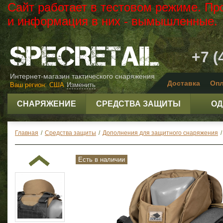
Сайт работает в тестовом режиме. Пр
и информация в них - вымышленные.
+7 (
Интернет-магазин тактического снаряжения
Доставка
Опл
Ваш регион:
США
Изменить
СНАРЯЖЕНИЕ
СРЕДСТВА ЗАЩИТЫ
ОД
Главная
/
Средства защиты
/
Дополнения для защитного снаряжения
/
Есть в наличии