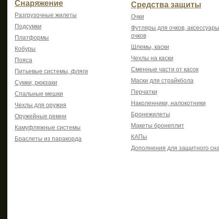
Снаряжение
Средства защиты
Разгрузочные жилеты
Очки
Подсумки
Футляры для очков, аксессуары
очков
Платформы
Шлемы, каски
Кобуры
Чехлы на каски
Пояса
Сменные части от касок
Питьевые системы, фляги
Маски для страйкбола
Сумки, рюкзаки
Перчатки
Спальные мешки
Наколенники, налокотники
Чехлы для оружия
Бронежилеты
Оружейные ремни
Макеты бронеплит
Камуфляжные системы
КАПы
Браслеты из паракорда
Дополнения для защитного сн