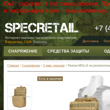
Сайт работает в тестовом режиме. Пр
и информация в них - вымышленные.
+7 (
Интернет-магазин тактического снаряжения
Доставка
Опл
Ваш регион:
США
Изменить
СНАРЯЖЕНИЕ
СРЕДСТВА ЗАЩИТЫ
ОД
Главная
/
Снаряжение
/
Сумки, рюкзаки
/
Рюкзак MOLLE на разгрузочны
Есть в наличии