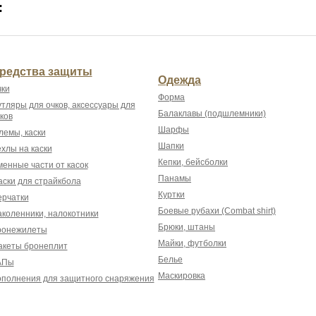
:
редства защиты
Одежда
ки
Форма
тляры для очков, аксессуары для
Балаклавы (подшлемники)
ков
Шарфы
емы, каски
Шапки
хлы на каски
Кепки, бейсболки
енные части от касок
Панамы
ски для страйкбола
Куртки
рчатки
Боевые рубахи (Combat shirt)
коленники, налокотники
Брюки, штаны
ронежилеты
Майки, футболки
акеты бронеплит
Белье
АПы
Маскировка
полнения для защитного снаряжения