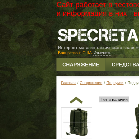
Сайт работает в тесто
и информация в них -
Интернет-магазин тактического снаря
Ваш регион:
США
Изменить
СНАРЯЖЕНИЕ
СРЕДСТВ
Главная
/
Снаряжение
/
Подсумки
/
Подсум
Нет в наличии