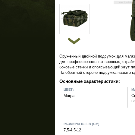
Оружейный двойной подсумок для магаз
для профессиональных военных, страйк
боковые стенки и опоясывающий жгут пл
На обратной стороне подсумка нашито 
Основные характеристики:
ЦВЕТ:
М
Marpat
С
п
РАЗМЕРЫ Ш-Г-В (СМ):
7,5-4,5-12