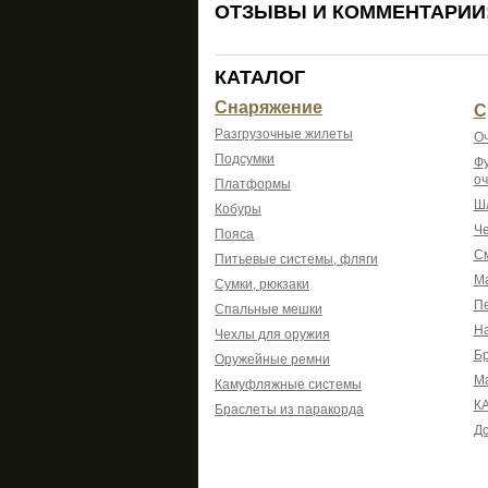
ОТЗЫВЫ И КОММЕНТАРИИ
КАТАЛОГ
Снаряжение
С
Разгрузочные жилеты
Оч
Подсумки
Фу
оч
Платформы
Шл
Кобуры
Че
Пояса
См
Питьевые системы, фляги
Ма
Сумки, рюкзаки
Пе
Спальные мешки
На
Чехлы для оружия
Б
Оружейные ремни
М
Камуфляжные системы
К
Браслеты из паракорда
До