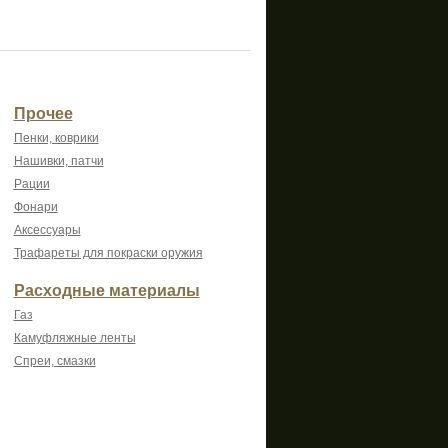
Прочее
Пенки, коврики
Нашивки, патчи
Рации
Фонари
Аксессуары
Трафареты для покраски оружия
Расходные материалы
Газ
Камуфляжные ленты
Спреи, смазки