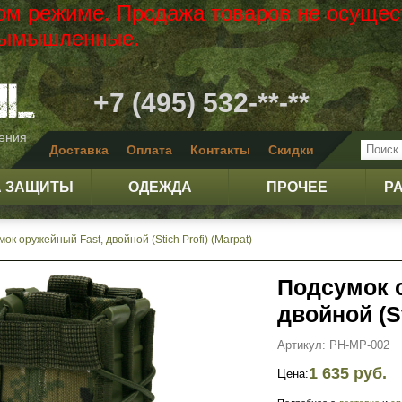
вом режиме. Продажа товаров не осущес
 вымышленные.
+7 (495) 532-**-**
жения
Доставка
Оплата
Контакты
Скидки
А ЗАЩИТЫ
ОДЕЖДА
ПРОЧЕЕ
Р
ок оружейный Fast, двойной (Stich Profi) (Marpat)
Подсумок 
двойной (St
Артикул: PH-MP-002
1 635 руб.
Цена: