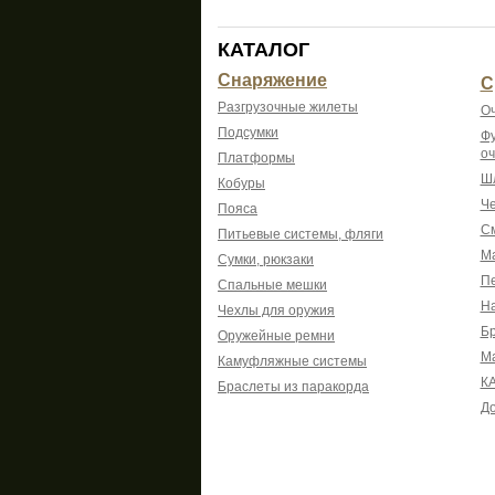
КАТАЛОГ
Снаряжение
С
Разгрузочные жилеты
Оч
Подсумки
Фу
оч
Платформы
Шл
Кобуры
Че
Пояса
См
Питьевые системы, фляги
Ма
Сумки, рюкзаки
Пе
Спальные мешки
На
Чехлы для оружия
Б
Оружейные ремни
М
Камуфляжные системы
К
Браслеты из паракорда
До