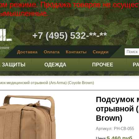
вом режиме. Продажа товаров не осущес
 вымышленные.
+7 (495) 532-**-**
жения
Доставка
Оплата
Контакты
Скидки
А ЗАЩИТЫ
ОДЕЖДА
ПРОЧЕЕ
Р
мок медицинский отрывной (Ars Arma) (Coyote Brown)
Подсумок 
отрывной (
Brown)
Артикул: PH-CB-055
5 460 руб.
Цена: