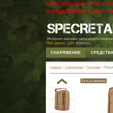
Сайт работает в тесто
и информация в них -
Интернет-магазин тактического снаря
Ваш регион:
США
Изменить
СНАРЯЖЕНИЕ
СРЕДСТВ
Главная
/
Снаряжение
/
Подсумки
/
Подсу
Есть в наличии