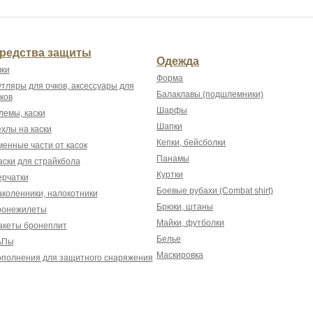
редства защиты
Одежда
ки
Форма
тляры для очков, аксессуары для
Балаклавы (подшлемники)
ков
Шарфы
емы, каски
Шапки
хлы на каски
Кепки, бейсболки
енные части от касок
Панамы
ски для страйкбола
Куртки
рчатки
Боевые рубахи (Combat shirt)
коленники, налокотники
Брюки, штаны
ронежилеты
Майки, футболки
акеты бронеплит
Белье
АПы
Маскировка
полнения для защитного снаряжения