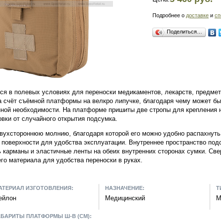
Подробнее о
доставке
и
сп
Поделиться…
ся в полевых условиях для переноски медикаментов, лекарств, предме
 счёт съёмной платформы на велкро липучке, благодаря чему может бы
енной необходимости. На платформе пришиты две стропы для крепления
овки от случайного открытия подсумка.
вухстороннюю молнию, благодаря которой его можно удобно распахнуть 
 поверхности для удобства эксплуатации. Внутреннее пространство под
ь карманы и эластичные ленты на обеих внутренних сторонах сумки. Све
го материала для удобства переноски в руках.
АТЕРИАЛ ИЗГОТОВЛЕНИЯ:
НАЗНАЧЕНИЕ:
Т
ейлон
Медицинский
M
АБАРИТЫ ПЛАТФОРМЫ Ш-В (СМ):