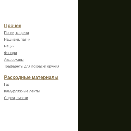
Прочее
Пенки, коврики
Нашивки, патчи
Рации
Фонари
Аксессуары
Трафареты для покраски оружия
Расходные материалы
Газ
Камуфляжные ленты
Спреи, смазки