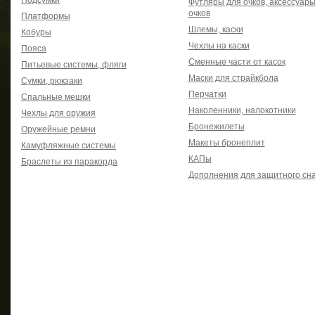
Подсумки
Футляры для очков, аксессуары
очков
Платформы
Шлемы, каски
Кобуры
Чехлы на каски
Пояса
Сменные части от касок
Питьевые системы, фляги
Маски для страйкбола
Сумки, рюкзаки
Перчатки
Спальные мешки
Наколенники, налокотники
Чехлы для оружия
Бронежилеты
Оружейные ремни
Макеты бронеплит
Камуфляжные системы
КАПы
Браслеты из паракорда
Дополнения для защитного сн