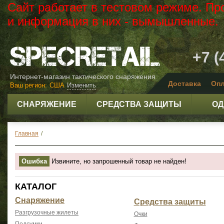
Сайт работает в тестовом режиме. Пр
и информация в них - вымышленные.
+7 (
Интернет-магазин тактического снаряжения
Доставка
Опл
Ваш регион:
США
Изменить
СНАРЯЖЕНИЕ
СРЕДСТВА ЗАЩИТЫ
ОД
Главная
/
Ошибка
Извините, но запрошенный товар не найден!
КАТАЛОГ
Снаряжение
Средства защиты
Разгрузочные жилеты
Очки