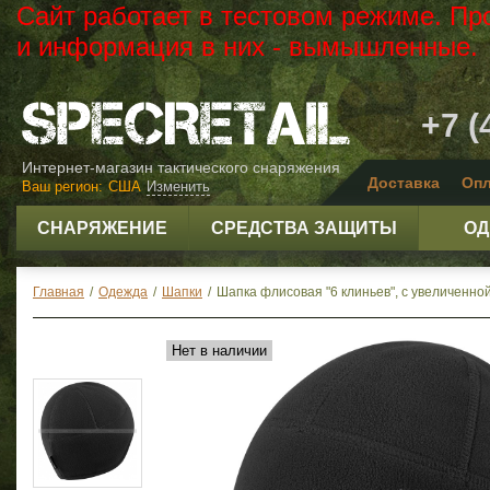
Сайт работает в тестовом режиме. Пр
и информация в них - вымышленные.
+7 (
Интернет-магазин тактического снаряжения
Доставка
Опл
Ваш регион:
США
Изменить
СНАРЯЖЕНИЕ
СРЕДСТВА ЗАЩИТЫ
ОД
Главная
/
Одежда
/
Шапки
/
Шапка флисовая "6 клиньев", с увеличенной з
Нет в наличии