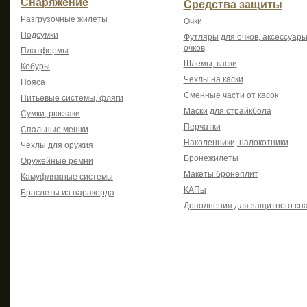
Снаряжение
Средства защиты
Разгрузочные жилеты
Очки
Подсумки
Футляры для очков, аксессуары
очков
Платформы
Шлемы, каски
Кобуры
Чехлы на каски
Пояса
Сменные части от касок
Питьевые системы, фляги
Маски для страйкбола
Сумки, рюкзаки
Перчатки
Спальные мешки
Наколенники, налокотники
Чехлы для оружия
Бронежилеты
Оружейные ремни
Макеты бронеплит
Камуфляжные системы
КАПы
Браслеты из паракорда
Дополнения для защитного сн