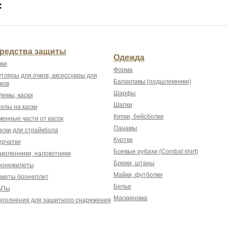
:
редства защиты
Одежда
ки
Форма
тляры для очков, аксессуары для
Балаклавы (подшлемники)
ков
Шарфы
емы, каски
Шапки
хлы на каски
Кепки, бейсболки
енные части от касок
Панамы
ски для страйкбола
Куртки
рчатки
Боевые рубахи (Combat shirt)
коленники, налокотники
Брюки, штаны
ронежилеты
Майки, футболки
акеты бронеплит
Белье
АПы
Маскировка
полнения для защитного снаряжения