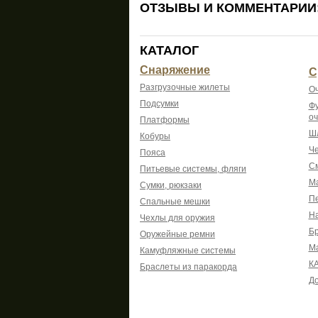
ОТЗЫВЫ И КОММЕНТАРИИ
КАТАЛОГ
Снаряжение
С
Разгрузочные жилеты
Оч
Подсумки
Фу
оч
Платформы
Шл
Кобуры
Че
Пояса
См
Питьевые системы, фляги
Ма
Сумки, рюкзаки
Пе
Спальные мешки
На
Чехлы для оружия
Б
Оружейные ремни
М
Камуфляжные системы
К
Браслеты из паракорда
До