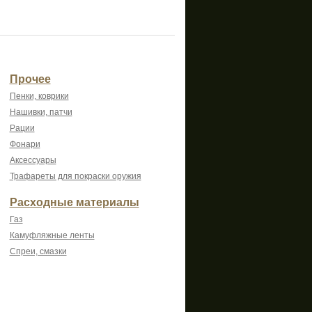
Прочее
Пенки, коврики
Нашивки, патчи
Рации
Фонари
Аксессуары
Трафареты для покраски оружия
Расходные материалы
Газ
Камуфляжные ленты
Спреи, смазки