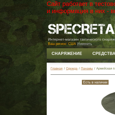
Сайт работает в тесто
и информация в них -
Интернет-магазин тактического снаря
Ваш регион:
США
Изменить
СНАРЯЖЕНИЕ
СРЕДСТВ
Главная
/
Одежда
/
Панамы
/
Армейская п
Есть в наличии