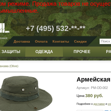
вом режиме. Продажа товаров не осущес
 вымышленные.
+7 (495) 532-**-**
жения
Доставка
Оплата
Контакты
Скидки
А ЗАЩИТЫ
ОДЕЖДА
ПРОЧЕЕ
Р
анама (Olive)
Армейская 
Артикул: PM-OD-002
380 руб.
Цена:
Подробнее о
доставке
и
сп