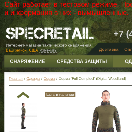
Сайт работает в тестовом режиме. Пр
и информация в них - вымышленные.
+7 (
Интернет-магазин тактического снаряжения
Доставка
Опл
Ваш регион:
США
Изменить
СНАРЯЖЕНИЕ
СРЕДСТВА ЗАЩИТЫ
ОД
Главная
/
Одежда
/
Форма
/
Форма "Full Complect" (Digital Woodland)
Есть в наличии