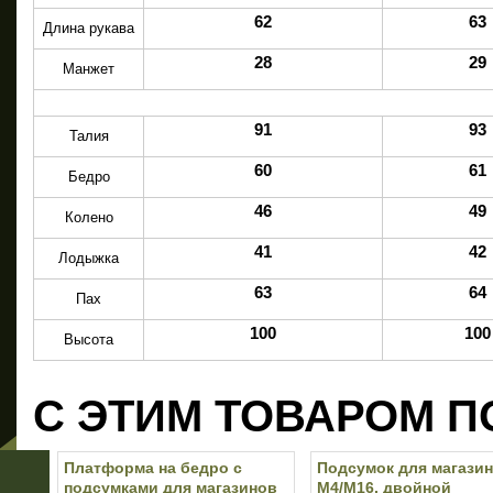
62
63
Длина рукава
28
29
Манжет
91
93
Талия
60
61
Бедро
46
49
Колено
41
42
Лодыжка
63
64
Пах
100
100
Высота
С ЭТИМ ТОВАРОМ П
Платформа на бедро с
Подсумок для магази
подсумками для магазинов
M4/M16, двойной