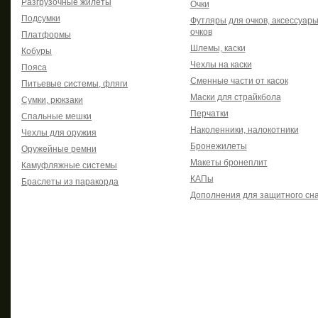
Разгрузочные жилеты
Очки
Подсумки
Футляры для очков, аксессуары
очков
Платформы
Шлемы, каски
Кобуры
Чехлы на каски
Пояса
Сменные части от касок
Питьевые системы, фляги
Маски для страйкбола
Сумки, рюкзаки
Перчатки
Спальные мешки
Наколенники, налокотники
Чехлы для оружия
Бронежилеты
Оружейные ремни
Макеты бронеплит
Камуфляжные системы
КАПы
Браслеты из паракорда
Дополнения для защитного сн